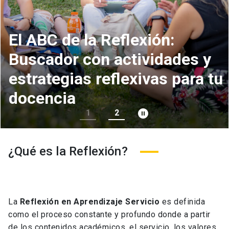
La reflexión es un proceso
que permite la formación de
personas comprometidas
socialmente
pause_circle_filled
1
2
¿Qué es la Reflexión?
La
Reflexión en Aprendizaje Servicio
es definida
como el proceso constante y profundo donde a partir
de los contenidos académicos, el servicio, los valores