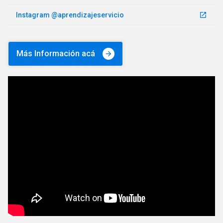
Instagram @aprendizajeservicio
launch
Más Información acá
arrow_forward