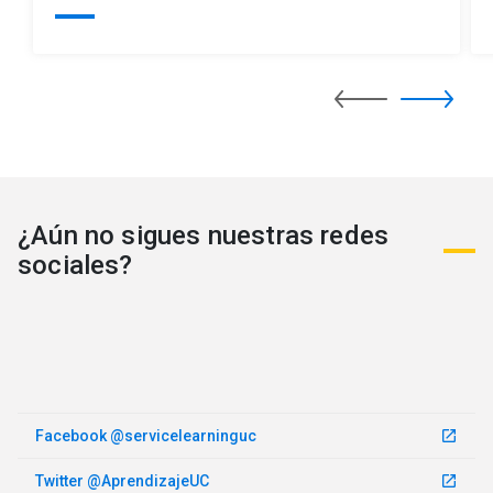
¿Aún no sigues nuestras redes
sociales?
Facebook @servicelearninguc
launch
Twitter @AprendizajeUC
launch