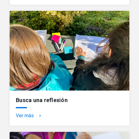
Busca una reflexión
Ver más
keyboard_arrow_right