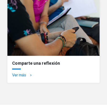
Comparte una reflexión
Ver más
keyboard_arrow_right