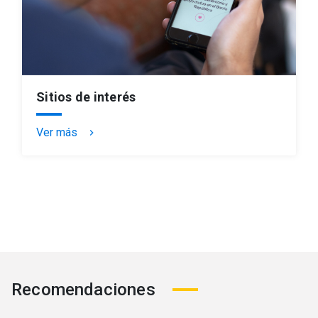
Sitios de interés
Ver más
keyboard_arrow_right
Recomendaciones